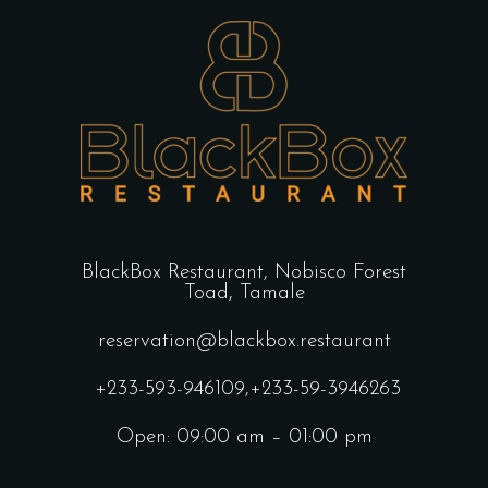
BlackBox Restaurant,
Nobisco Forest
Toad, Tamale
reservation@blackbox.restaurant
+233-593-946109
,
+233-59-3946263
Open: 09:00 am – 01:00 pm